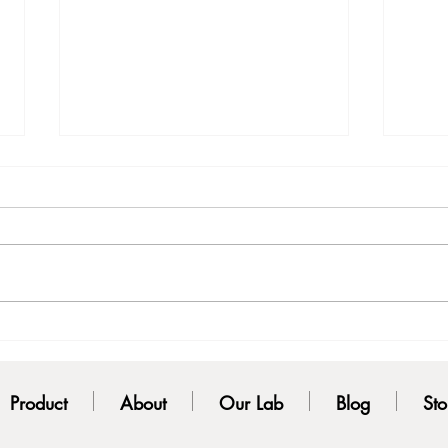
เนื้อเจลใส ซึมไว ไม่อุดตันด้วย
น้ำต
น้า ทาแล้วรู้สึกไม่เหนียวผิว
เนื้
Product
About
Our Lab
Blog
Sto