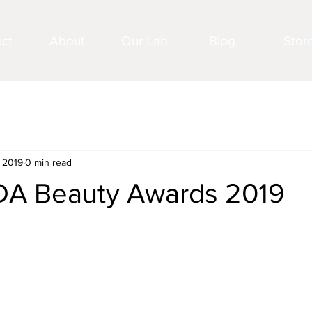
ct
About
Our Lab
Blog
Stor
 2019
0 min read
A Beauty Awards 2019