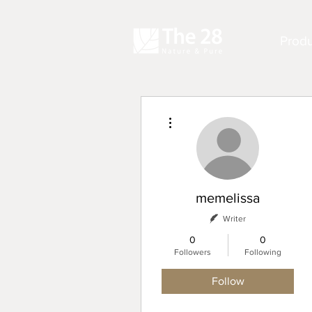
Produ
More actions
memelissa
Writer
0
0
Followers
Following
Follow