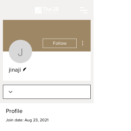
More actions
Follow
jinaji
Writer
jinaji
Profile
Join date: Aug 23, 2021