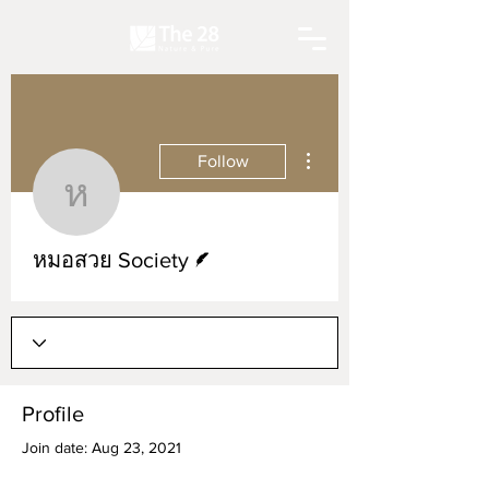
More actions
Follow
หมอสวย Society
Writer
หมอสวย Society
Profile
Join date: Aug 23, 2021